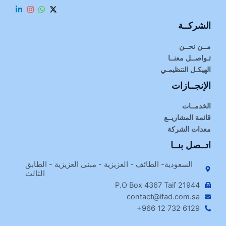
الشركــة
مــن نحــن
تـواصــل معنــا
الهيكـل التنظيمـي
الإنجــازات
الخدمــات
قائمة المشاريــع
معدات الشركة
اتــصل بنــا
السعودية- الطائف - العزيزية - مبنى العزيزية - الطابق
الثالث
P.O Box 4367 Taif 21944
contact@ifad.com.sa
+966 12 732 6129