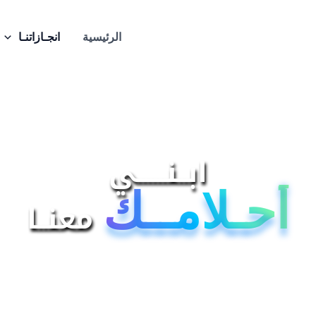
الرئيسية
انجـازاتنـا
ابــنــــــي
أحـلامــك
معنــا