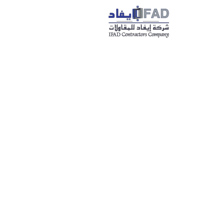
خطي
لى
لمحتوى