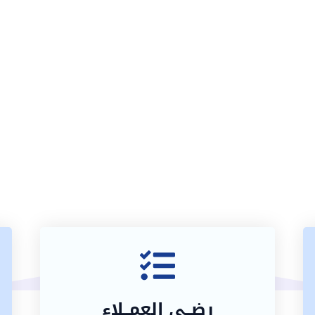
رضــى العمــلاء