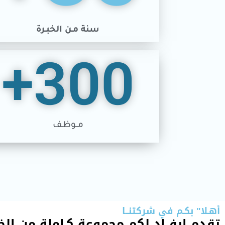
سنة مـن الخبـرة
+
300
مــوظـف
أهـلا" بكـم في شركتنــا
تقدم إيفــاد لكم مجموعة كـاملة من الخ