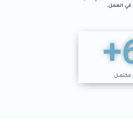
ة في العمل.
+
كتمــل